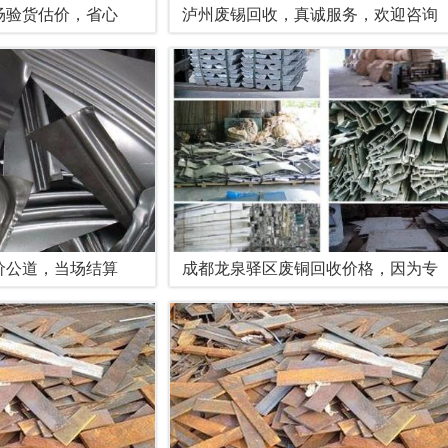
场验货估价，省心
泸州废锡回收，真诚服务，欢迎咨询
价公道，当场结算
成都龙泉驿区废铜回收价格，因为专