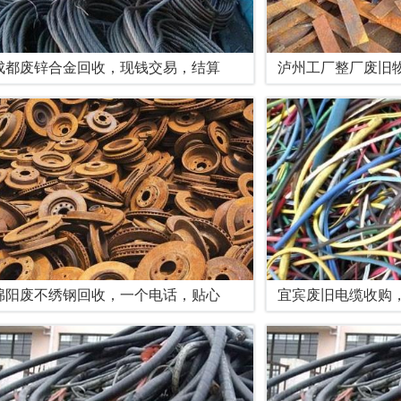
成都废锌合金回收，现钱交易，结算
泸州工厂整厂废旧
绵阳废不绣钢回收，一个电话，贴心
宜宾废旧电缆收购