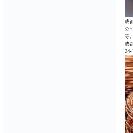
成
公
等
成
24-