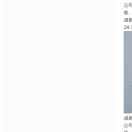
公
收
成
24-
成
公