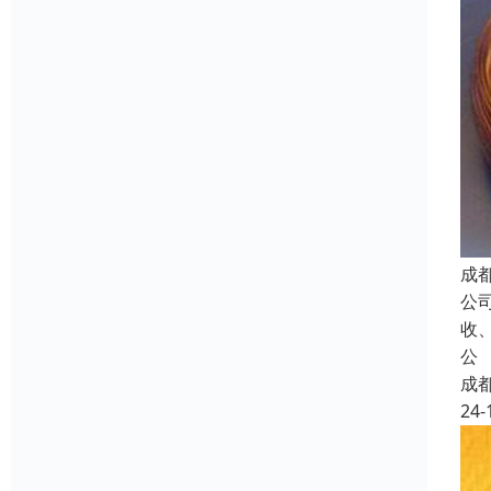
成
公
收
公
成
24-