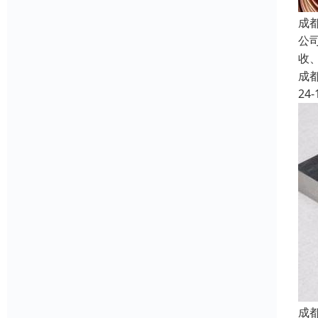
成
公
收
成
24-
成