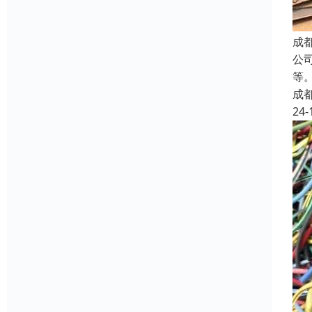
成
公
等
成
24-