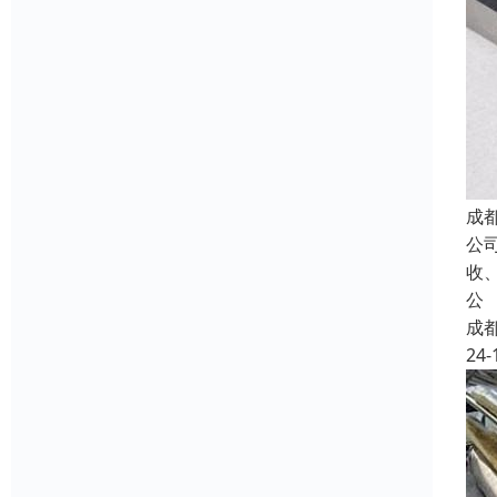
成
公
收
公
成
24-