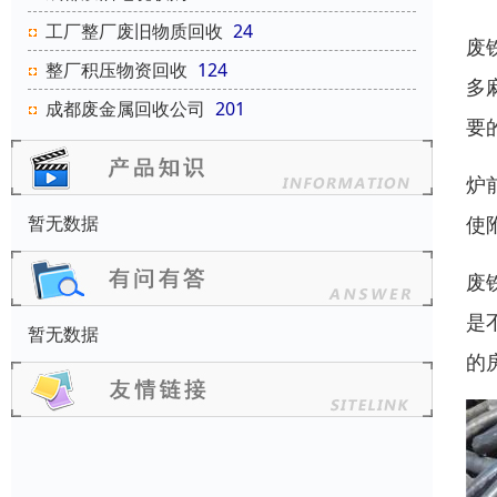
工厂整厂废旧物质回收
24
废
整厂积压物资回收
124
多
成都废金属回收公司
201
要
炉
使
暂无数据
废
是
暂无数据
的