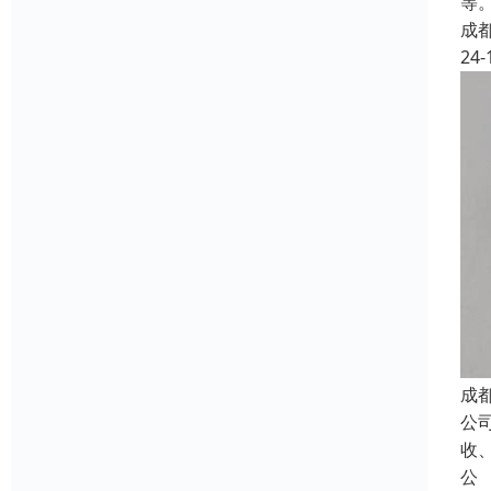
等
成
24-
成
公
收
公