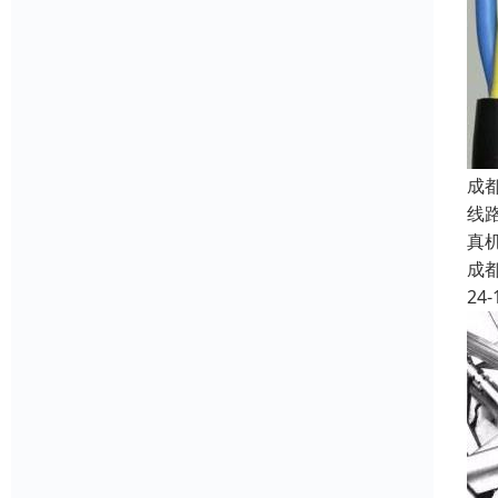
成
线
真
成
24-