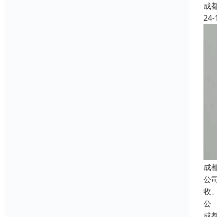
成
24-
成
公
收
公
成