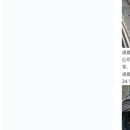
成
公
等
成
24-