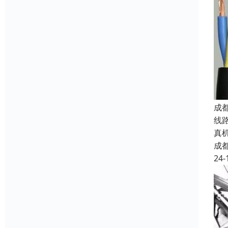
成
线
真
成
24-