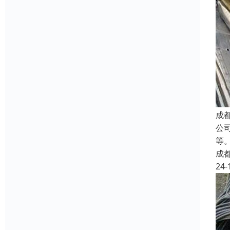
成
公
等
成
24-