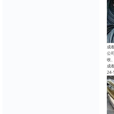
成
公
收
成
24-