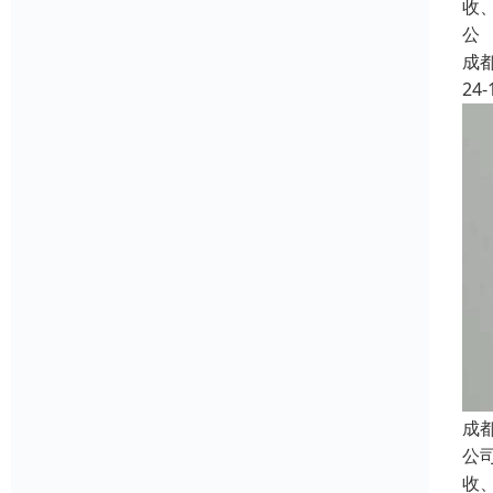
收
公
成
24-
成
公
收