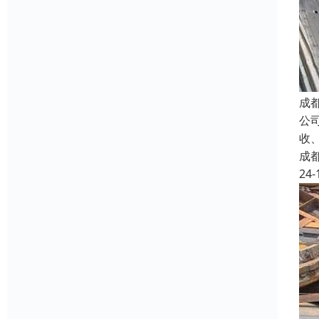
成
公
收
成
24-