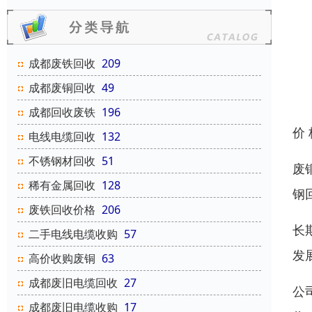
成都废铁回收
209
成都废铜回收
49
成都回收废铁
196
价
电线电缆回收
132
不锈钢材回收
51
废
稀有金属回收
128
钢
废铁回收价格
206
长
二手电线电缆收购
57
发
高价收购废铜
63
成都废旧电缆回收
27
公
成都废旧电缆收购
17