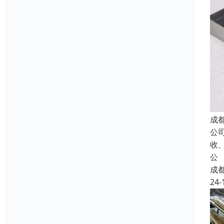
成
公
收
公
成
24-