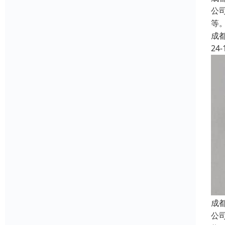
公
等
成
24-
成
公