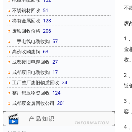
电线电缆回收
132
不
不锈钢材回收
51
稀有金属回收
128
废
废铁回收价格
206
1
二手电线电缆收购
57
金
高价收购废铜
63
收
成都废旧电缆回收
27
成都废旧电缆收购
17
2
工厂整厂废旧物质回收
24
镀
整厂积压物资回收
124
3
成都废金属回收公司
201
容
4